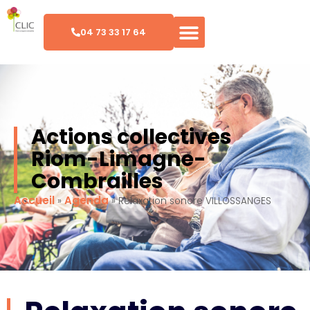
04 73 33 17 64
Actions collectives
Riom-Limagne-
Combrailles
Accueil
Agenda
»
»
Relaxation sonore VILLOSSANGES