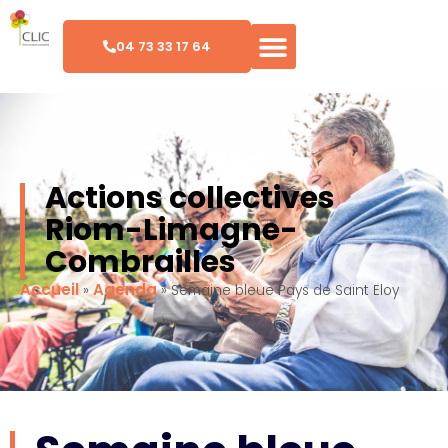
04 73 33 17 64
Actions collectives
Riom-Limagne-
Combrailles
Accueil
Agenda
»
»
Semaine bleue Pays de Saint Eloy