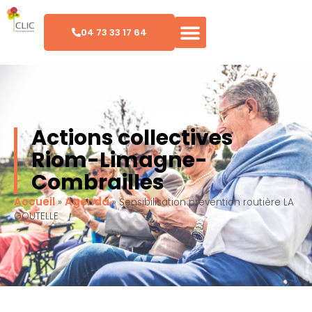
04 73 33 17 64
Actions collectives
Riom-Limagne-
Combrailles
Accueil
Agenda
»
»
Sensibilisation prévention routière LA
GOUTELLE