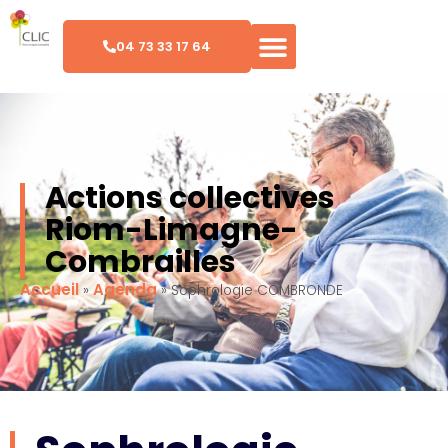
04 73 33 17 64
Actions collectives
Riom-Limagne-
Combrailles
Accueil
Agenda
»
»
Sophrologie COMBRONDE