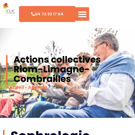
04 73 33 17 64
Actions collectives
Riom-Limagne-
Combrailles
Accueil
Agenda
»
»
Sophrologie THURET