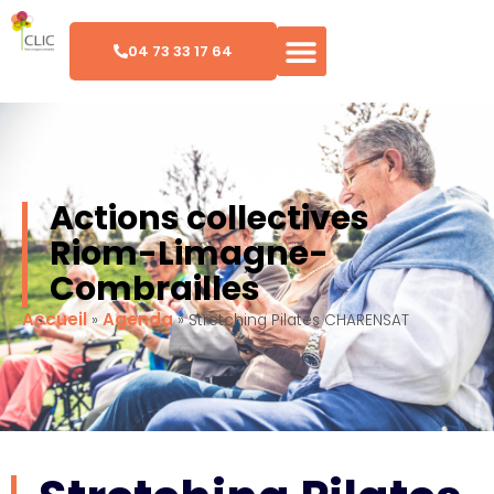
04 73 33 17 64
Actions collectives
Riom-Limagne-
Combrailles
Accueil
Agenda
»
»
Stretching Pilates CHARENSAT