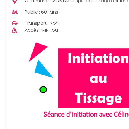
Commune : MONTCEL Espace partagé derrière l
Public : 60_ans
Transport : Non
Accès PMR : oui