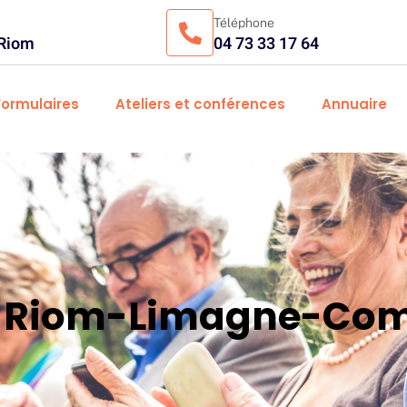
Téléphone
 Riom
04 73 33 17 64
Formulaires
Ateliers et conférences
Annuaire
es Riom-Limagne-Com