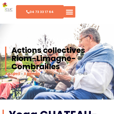
04 73 33 17 64
Actions collectives
Riom-Limagne-
Combrailles
Accueil
Agenda
»
»
Yoga CHATEAU-SUR-CHER