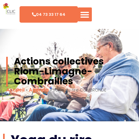
04 73 33 17 64
Actions collectives
Riom-Limagne-
Combrailles
Accueil
Agenda
»
»
Yoga du rire COMBRONDE