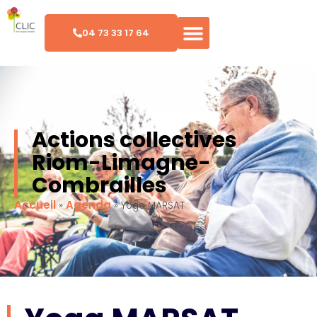
04 73 33 17 64
Actions collectives
Riom-Limagne-
Combrailles
Accueil
Agenda
»
»
Yoga MARSAT