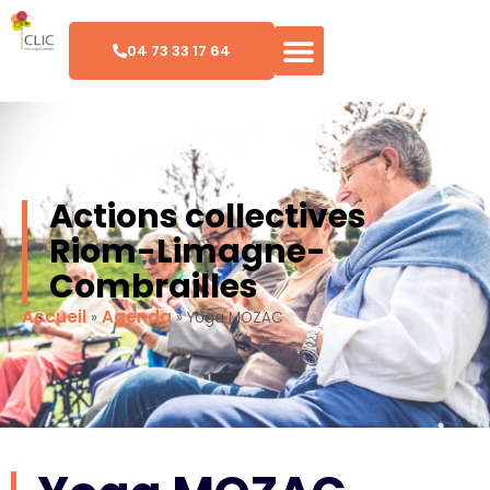
04 73 33 17 64
Actions collectives
Riom-Limagne-
Combrailles
Accueil
Agenda
»
»
Yoga MOZAC