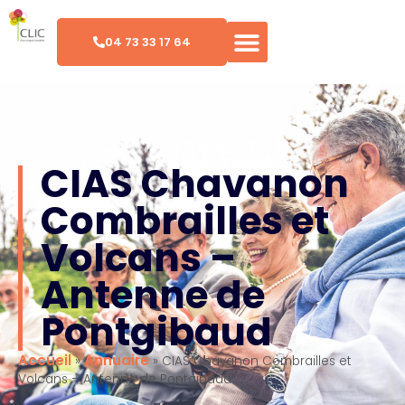
04 73 33 17 64
CIAS Chavanon
Combrailles et
Volcans –
Antenne de
Pontgibaud
Accueil
Annuaire
»
»
CIAS Chavanon Combrailles et
Volcans – Antenne de Pontgibaud