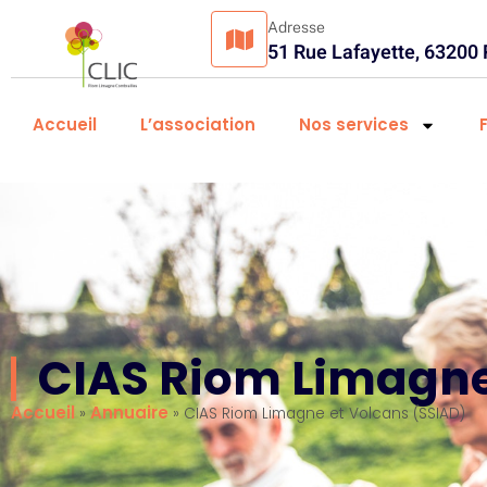
Adresse
51 Rue Lafayette, 63200
Accueil
L’association
Nos services
CIAS Riom Limagne
Accueil
Annuaire
»
»
CIAS Riom Limagne et Volcans (SSIAD)