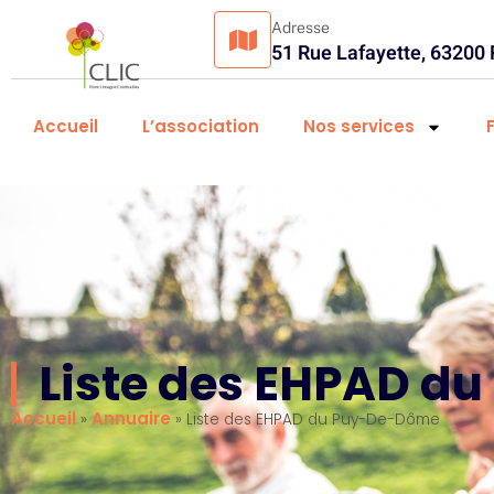
Adresse
51 Rue Lafayette, 63200
Accueil
L’association
Nos services
Liste des EHPAD d
Accueil
Annuaire
»
»
Liste des EHPAD du Puy-De-Dôme