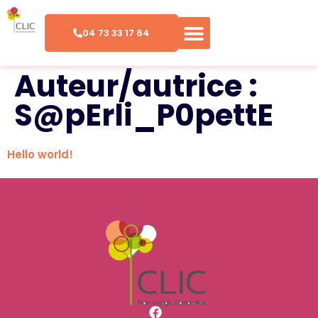
04 73 33 17 64
Auteur/autrice :
S@pErli_P0pettE
Hello world!