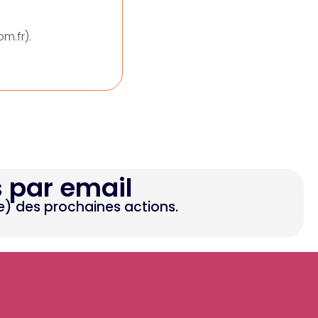
m.fr).
s par email
e) des prochaines actions.