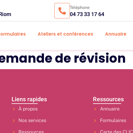
Téléphone
 Riom
04 73 33 17 64
Formulaires
Ateliers et conférences
Annuaire
demande de révision
Liens rapides
Ressources
À propos
Annuaire
Nos services
Formulaires
Ressources
Carte des CLI