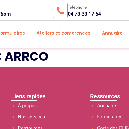
Téléphone
 Riom
04 73 33 17 64
Formulaires
Ateliers et conférences
Annuaire
C ARRCO
Liens rapides
Ressources
À propos
Annuaire
Nos services
Formulaires
Ressources
Carte des CLI