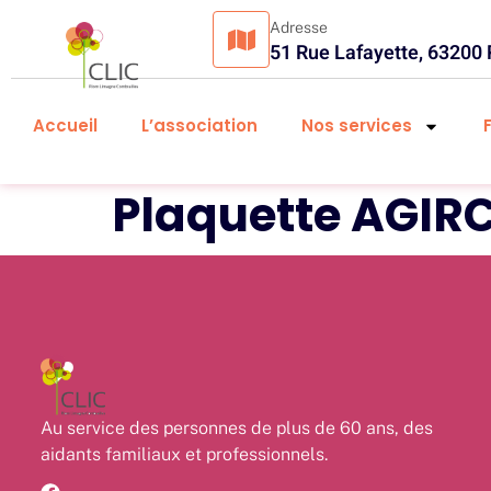
Adresse
51 Rue Lafayette, 63200
Accueil
L’association
Nos services
Plaquette AGIR
Au service des personnes de plus de 60 ans, des
aidants familiaux et professionnels.