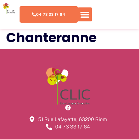
04 73 33 17 64
Chanteranne
51 Rue Lafayette, 63200 Riom
04 73 33 17 64