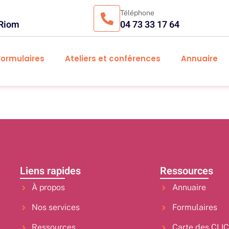
Téléphone
 Riom
04 73 33 17 64
Formulaires
Ateliers et conférences
Annuaire
Liens rapides
Ressources
À propos
Annuaire
Nos services
Formulaires
Ressources
Carte des CLI