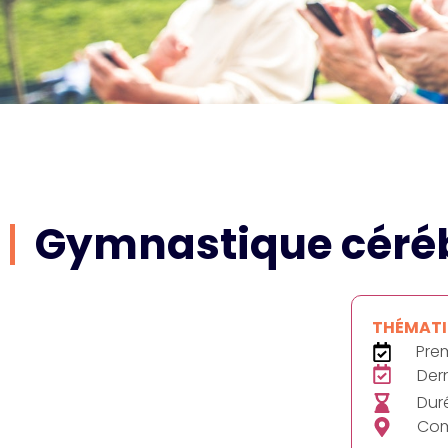
Gymnastique céréb
THÉMATIQ
Pre
Der
Duré
Com