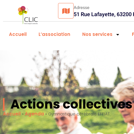
Adresse
51 Rue Lafayette, 63200
Accueil
L’association
Nos services
Actions collectiv
Accueil
Agenda
»
»
Gymnastique cérébrale EFFIAT