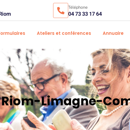
Téléphone
 Riom
04 73 33 17 64
Formulaires
Ateliers et conférences
Annuaire
es Riom-Limagne-Com