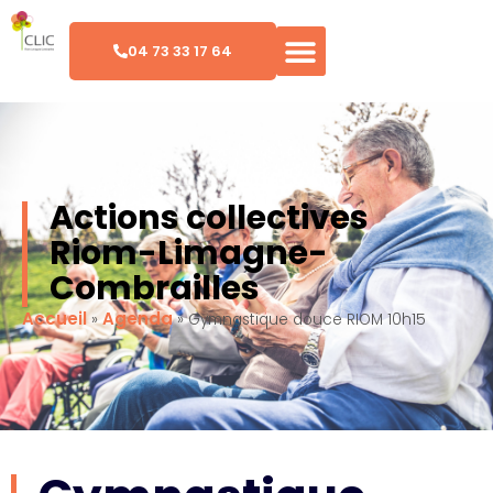
04 73 33 17 64
Actions collectives
Riom-Limagne-
Combrailles
Accueil
Agenda
»
»
Gymnastique douce RIOM 10h15