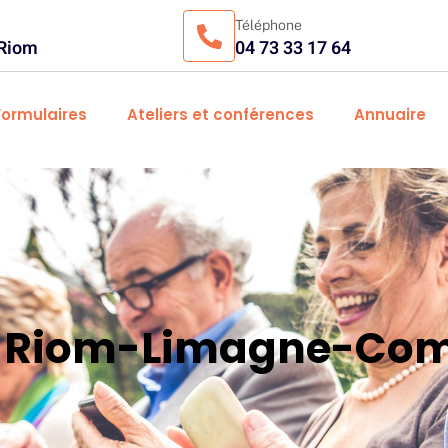
Téléphone
 Riom
04 73 33 17 64
Formulaires
Ateliers et conférences
Annuaire
es Riom-Limagne-Com